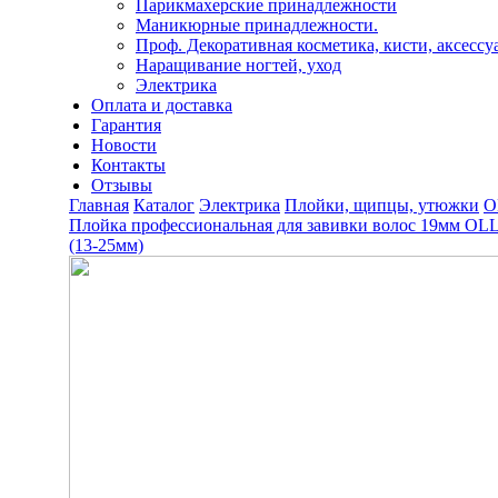
Парикмахерские принадлежности
Маникюрные принадлежности.
Проф. Декоративная косметика, кисти, аксессу
Наращивание ногтей, уход
Электрика
Оплата и доставка
Гарантия
Новости
Контакты
Отзывы
Главная
Каталог
Электрика
Плойки, щипцы, утюжки
O
Плойка профессиональная для завивки волос 19мм OLLI
(13-25мм)