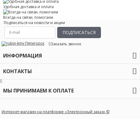
Удобная доставка и оплата
Всегда на связи, помогаем
Подписаться на новости и акции
ПОДПИСАТЬСЯ
Заказать звонок
ИНФОРМАЦИЯ
О компании
КОНТАКТЫ
Оплата и доставка
Гарантия
+7 (928) 3000-540
Новости
МЫ ПРИНИМАЕМ К ОПЛАТЕ
Контакты
Политика конфиденциальности
rubin-kmv@yandex.ru
г. Пятигорск, ул. Власова д. 49
Интернет-магазин на платформе «Электронный заказ» ©